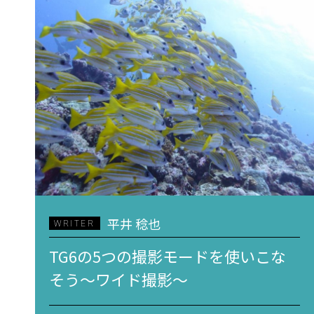
平井 稔也
WRITER
TG6の5つの撮影モードを使いこな
そう～ワイド撮影～