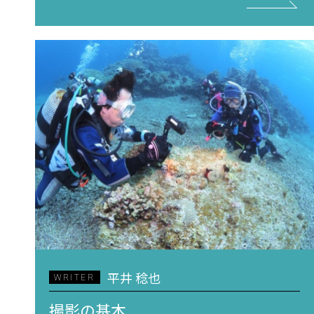
平井 稔也
WRITER
撮影の基本