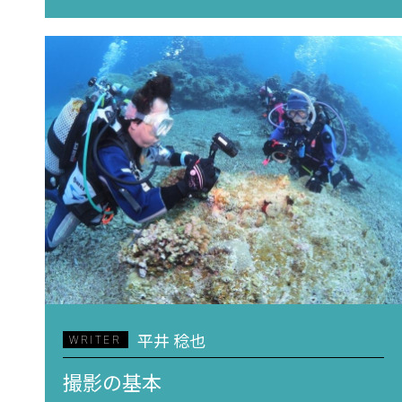
平井 稔也
WRITER
撮影の基本