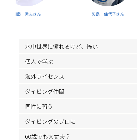
相良 秀夫さん
矢島 佳代子さん
水中世界に憧れるけど、
怖い
個人で
学ぶ
海外
ライセンス
ダイビング仲間
同性に習う
ダイビングのプロに
60歳
でも大丈夫？