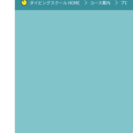
ダイビングスクール HOME
コース案内
プロコ
［ 東京・三鷹店 ］
［ 東京店 ］
［ 伊豆・城ヶ崎店 ］