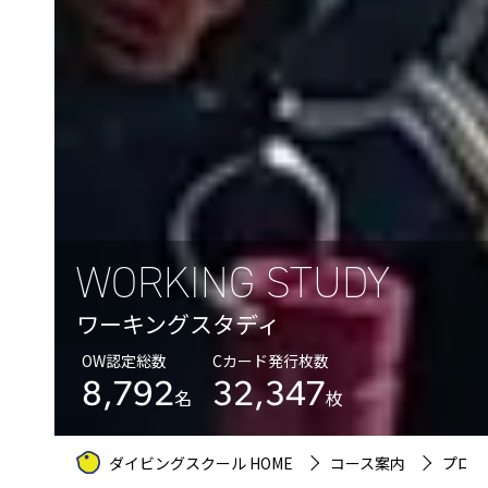
WORKING STUDY
ワーキングスタディ
OW認定総数
Cカード発行枚数
8,792
32,347
名
枚
ダイビングスクール HOME
コース案内
プロコ