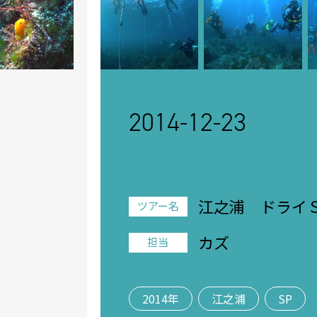
2014-12-23
江之浦 ドライ
ツアー名
ー
カズ
担当
2014年
江之浦
SP