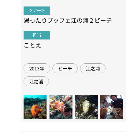
ツアー名
湯ったりブッフェ江の浦２ビーチ
担当
ことえ
2013年
ビーチ
江之浦
江之浦