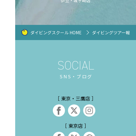
伊豆・城ヶ崎店
ダイビングスクール HOME
ダイビングツアー報告
SNS・ブログ
［ 東京・三鷹店 ］
［ 東京店 ］