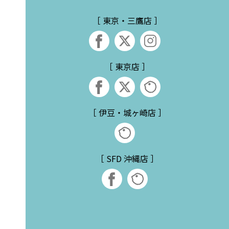
［ 東京・三鷹店 ］
［ 東京店 ］
［ 伊豆・城ヶ崎店 ］
［ SFD 沖縄店 ］