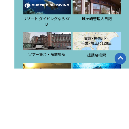
リゾート ダイビングなら SF
城ヶ崎管理人日記
D
ツアー集合・解散場所
提携店検索
スタッフブログ
東京店 ブログ
潜酔酒場
ダイビングスクール
採用サイト