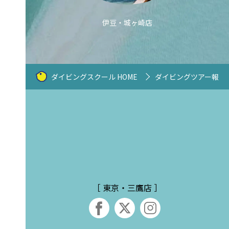
伊豆・城ヶ崎店
ダイビングスクール HOME
ダイビングツアー報告
［ 東京・三鷹店 ］