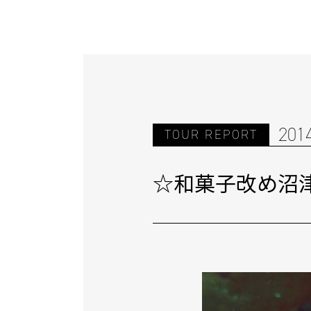
201
TOUR REPORT
☆和菓子改め沼