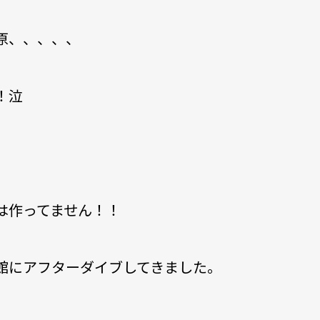
原、、、、、
！泣
は作ってません！！
館にアフターダイブしてきました。