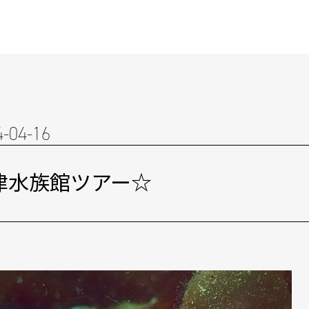
4-04-16
津水族館ツアー☆