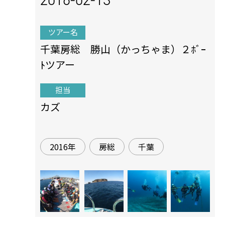
ツアー名
千葉房総 勝山（かっちゃま）２ﾎﾞｰ
ﾄツアー
担当
カズ
2016年
房総
千葉