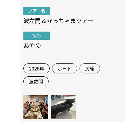
ツアー名
波左間＆かっちゃまツアー
担当
あやの
2026年
ボート
房総
波佐間