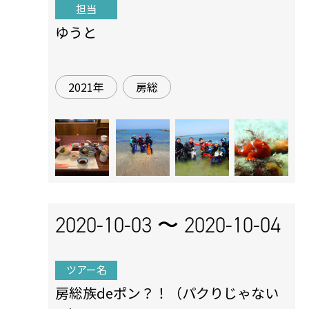
担当
ゆうと
2021年
房総
2020-10-03 〜
2020-10-04
ツアー名
房総族deポン？！（パクりじゃない