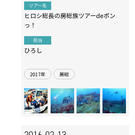
ツアー名
ヒロシ総長の房総族ツアーdeポン
っ！
担当
ひろし
2017年
房総
2016-02-13