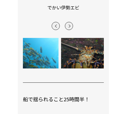
勢エビ
大きいマグロ〜
船で揺られること25時間半！