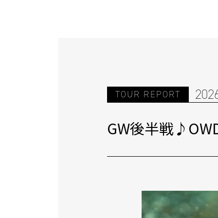
202
TOUR REPORT
GW後半戦♪OW