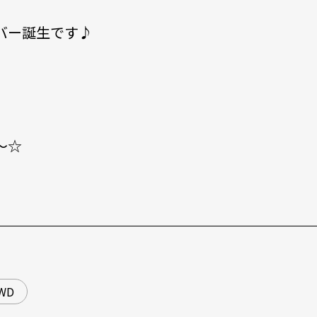
バー誕生です♪
～☆
WD