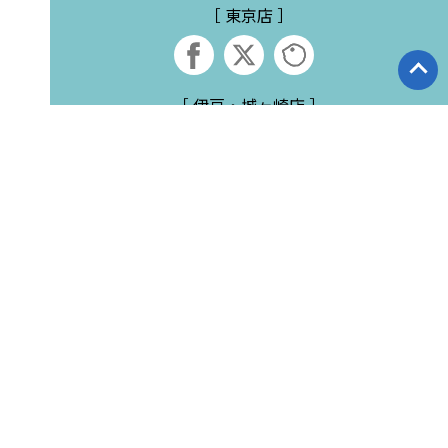
［ 東京店 ］
［ 伊豆・城ヶ崎店 ］
［ SFD 沖縄店 ］