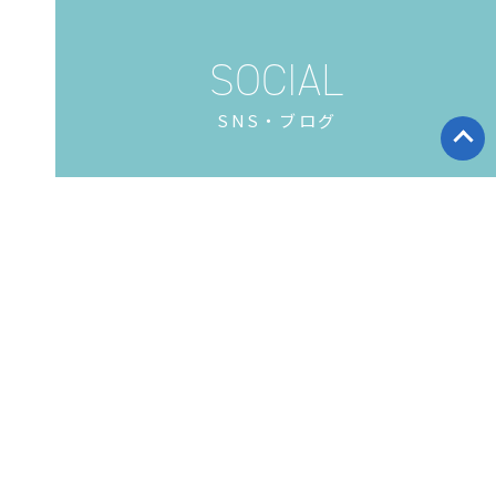
SNS・ブログ
［ 東京・三鷹店 ］
［ 東京店 ］
［ 伊豆・城ヶ崎店 ］