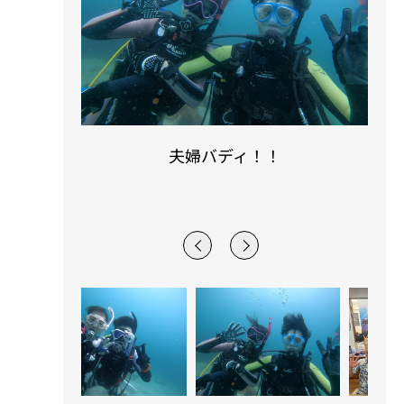
夫婦バディ！！
ク