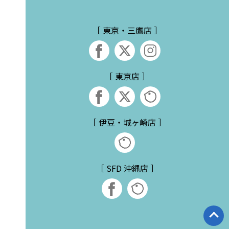
［ 東京・三鷹店 ］
［ 東京店 ］
［ 伊豆・城ヶ崎店 ］
［ SFD 沖縄店 ］