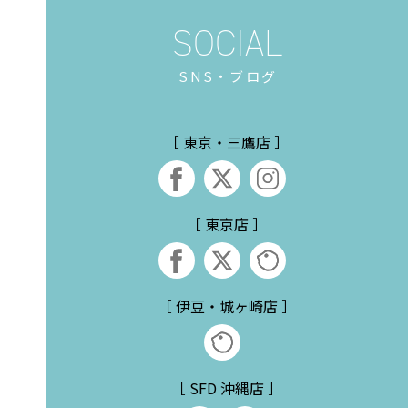
SNS・ブログ
［ 東京・三鷹店 ］
［ 東京店 ］
［ 伊豆・城ヶ崎店 ］
［ SFD 沖縄店 ］