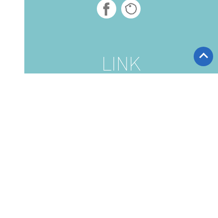
関連リンク
リゾート ダイビングなら SF
城ヶ崎管理人日記
D
ツアー集合・解散場所
提携店検索