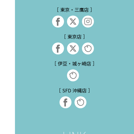
［ 東京・三鷹店 ］
［ 東京店 ］
［ 伊豆・城ヶ崎店 ］
［ SFD 沖縄店 ］