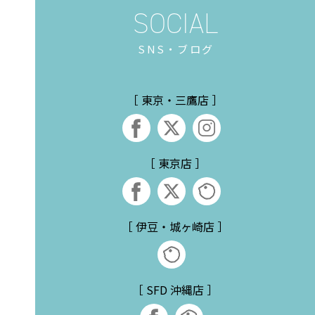
SNS・ブログ
［ 東京・三鷹店 ］
［ 東京店 ］
［ 伊豆・城ヶ崎店 ］
［ SFD 沖縄店 ］