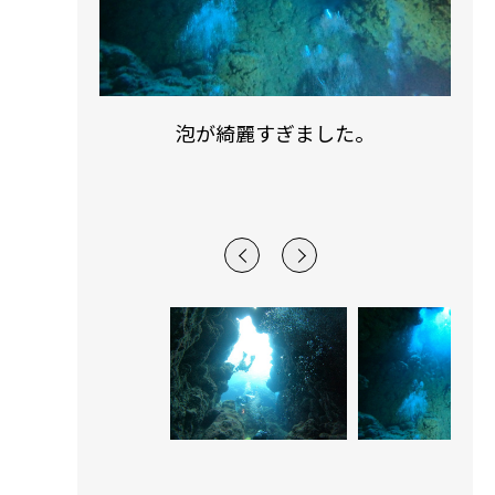
た。
太陽光もバッチリです。