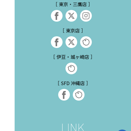
［ 東京・三鷹店 ］
［ 東京店 ］
［ 伊豆・城ヶ崎店 ］
［ SFD 沖縄店 ］