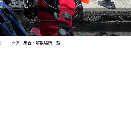
告
表
ツアー集合・解散場所
一覧