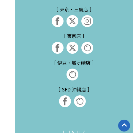
［ 東京・三鷹店 ］
［ 東京店 ］
［ 伊豆・城ヶ崎店 ］
［ SFD 沖縄店 ］