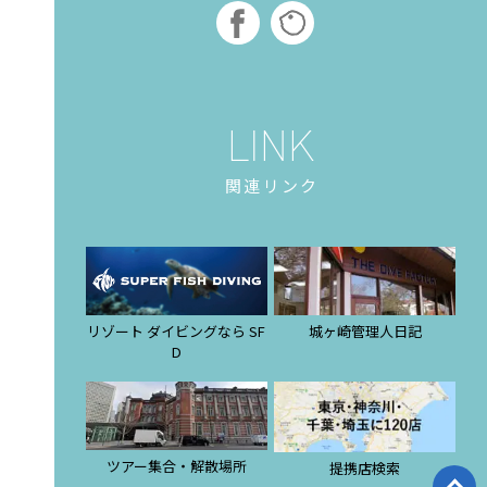
関連リンク
リゾート ダイビングなら SF
城ヶ崎管理人日記
D
ツアー集合・解散場所
提携店検索