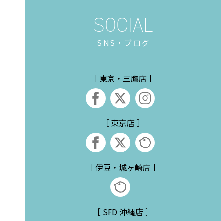
SNS・ブログ
［ 東京・三鷹店 ］
［ 東京店 ］
［ 伊豆・城ヶ崎店 ］
［ SFD 沖縄店 ］