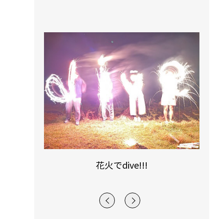
ズ！
花火でdive!!!