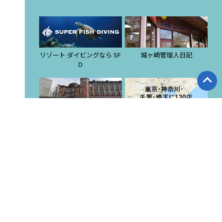
リゾート ダイビングなら SF
城ヶ崎管理人日記
D
ツアー集合・解散場所
提携店検索
スタッフブログ
東京店 ブログ
潜酔酒場