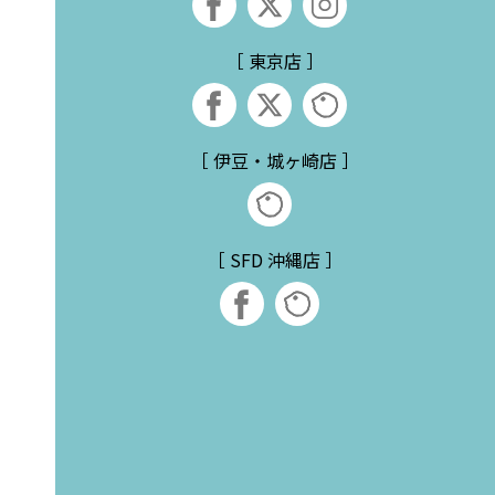
［ 東京店 ］
［ 伊豆・城ヶ崎店 ］
［ SFD 沖縄店 ］