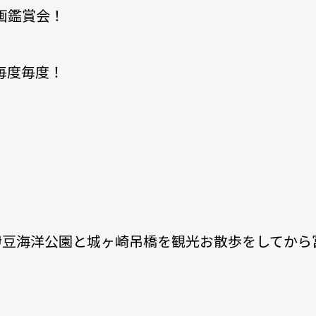
画鑑賞会！
毎度毎度！
伊豆海洋公園と城ヶ崎吊橋を観光お散歩をしてから