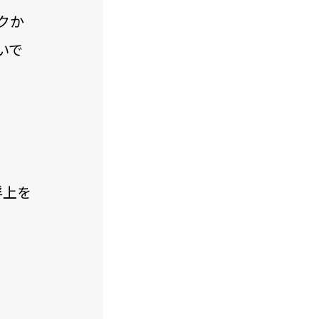
クか
いで
浮上を