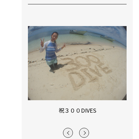
ジ玉
祝３００DIVES