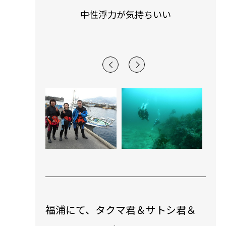
た皆様
中性浮力が気持ちいい
海
福浦にて、タクマ君＆サトシ君＆