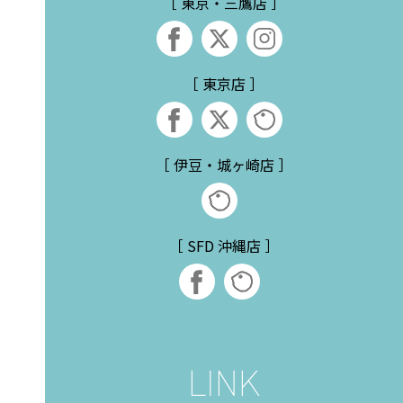
［ 東京・三鷹店 ］
［ 東京店 ］
［ 伊豆・城ヶ崎店 ］
［ SFD 沖縄店 ］