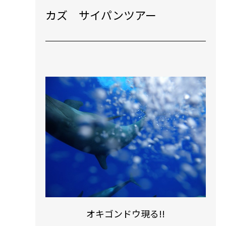
カズ サイパンツアー
!
５００ Ｄｉｖｅｓ おめでとうござ