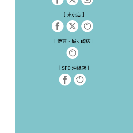
［ 東京店 ］
［ 伊豆・城ヶ崎店 ］
［ SFD 沖縄店 ］