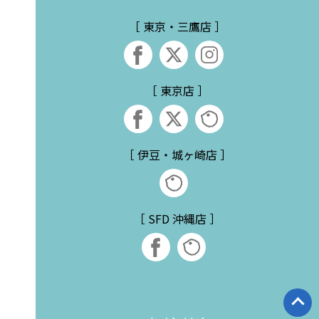
［ 東京・三鷹店 ］
［ 東京店 ］
［ 伊豆・城ヶ崎店 ］
［ SFD 沖縄店 ］