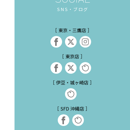
SNS・ブログ
［ 東京・三鷹店 ］
［ 東京店 ］
［ 伊豆・城ヶ崎店 ］
［ SFD 沖縄店 ］