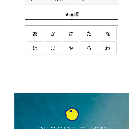
50音順
あ
か
さ
た
な
は
ま
や
ら
わ