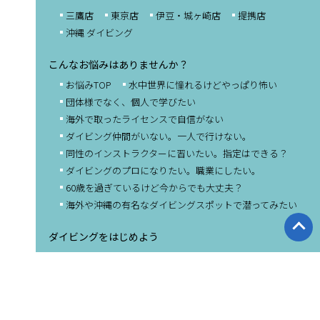
三鷹店
東京店
伊豆・城ヶ崎店
提携店
沖縄 ダイビング
こんなお悩みはありませんか？
お悩みTOP
水中世界に憧れるけどやっぱり怖い
団体様でなく、個人で学びたい
海外で取ったライセンスで
自信がない
ダイビング仲間がいない。
一人で行けない。
同性のインストラクターに習いたい。
指定はできる？
ダイビングのプロになりたい。
職業にしたい。
60歳を過ぎているけど
今からでも大丈夫？
海外や沖縄の有名なダイビング
スポットで潜ってみたい
ダイビングをはじめよう
ダイビングの魅力と
ライセンス
ザ ダイブファクトリーの特長
東京で体験ダイビング
ダイビングライセンス取得（Cカード）
個人でダイビングライセンス取得コース