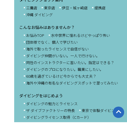
三鷹店
東京店
伊豆・城ヶ崎店
提携店
沖縄 ダイビング
こんなお悩みはありませんか？
お悩みTOP
水中世界に憧れるけどやっぱり怖い
団体様でなく、個人で学びたい
海外で取ったライセンスで
自信がない
ダイビング仲間がいない。
一人で行けない。
同性のインストラクターに習いたい。
指定はできる？
ダイビングのプロになりたい。
職業にしたい。
60歳を過ぎているけど
今からでも大丈夫？
海外や沖縄の有名なダイビング
スポットで潜ってみたい
ダイビングをはじめよう
ダイビングの魅力と
ライセンス
ザ ダイブファクトリーの特長
東京で体験ダイビング
ダイビングライセンス取得（Cカード）
個人でダイビングライセンス取得コース