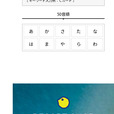
［ キーワード入力例：Ｃカード ］
50音順
あ
か
さ
た
な
は
ま
や
ら
わ