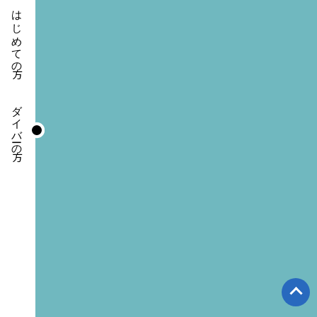
はじめての方
ダイバーの方
※
印のついた項目は必須項目です。
氏名
※
郵便番号