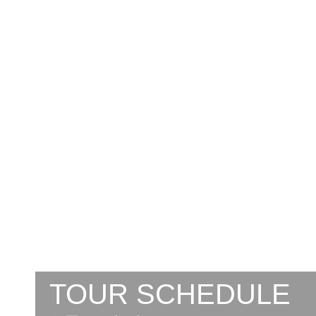
TOUR SCHEDULE